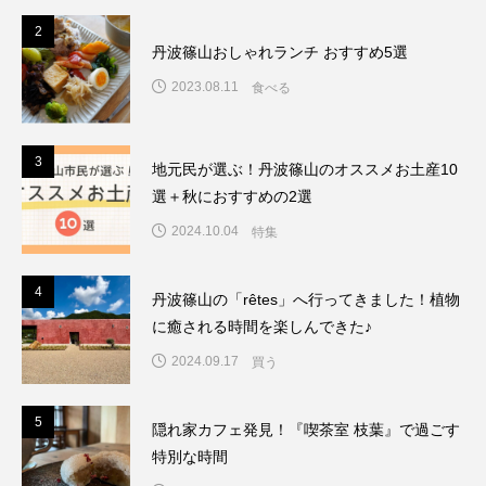
2
2
丹波篠山おしゃれランチ おすすめ5選
2023.08.11
食べる
3
3
地元民が選ぶ！丹波篠山のオススメお土産10
選＋秋におすすめの2選
2024.10.04
特集
4
4
丹波篠山の「rêtes」へ行ってきました！植物
に癒される時間を楽しんできた♪
2024.09.17
買う
5
5
隠れ家カフェ発見！『喫茶室 枝葉』で過ごす
特別な時間