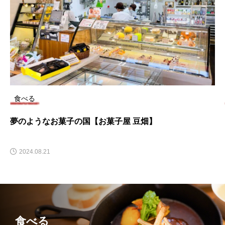
食べる
「レストイン デカ
子の国【お菓子屋 豆畑】
つり定食が楽しめ
2025.01.29
食べる