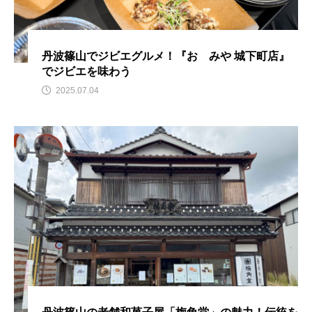
丹波篠山でジビエグルメ！『おゝみや 城下町店』
でジビエを味わう
2025.07.04