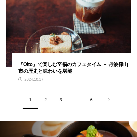
『Oito』で楽しむ至福のカフェタイム － 丹波篠山
市の歴史と味わいを堪能
2024.10.17
1
2
3
…
6