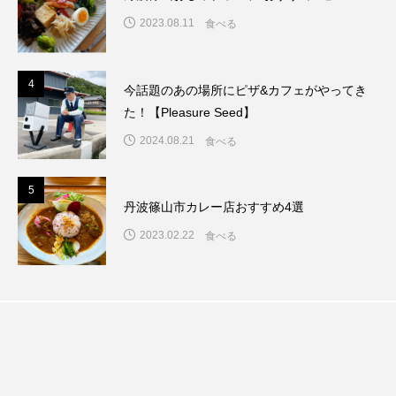
2023.08.11
食べる
4
4
今話題のあの場所にピザ&カフェがやってき
た！【Pleasure Seed】
2024.08.21
食べる
5
5
丹波篠山市カレー店おすすめ4選
2023.02.22
食べる