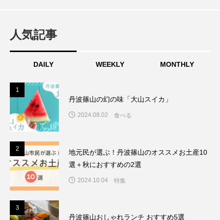
人気記事
DAILY
WEEKLY
MONTHLY
1
1
丹波篠山の幻の味「大山スイカ」
2024.08.02
食べる
2
2
地元民が選ぶ！丹波篠山のオススメお土産10
選＋秋におすすめの2選
2024.10.04
特集
3
3
丹波篠山おしゃれランチ おすすめ5選