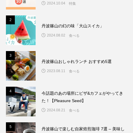
2024.10.04
特集
2
2
丹波篠山の幻の味「大山スイカ」
2024.08.02
食べる
3
3
丹波篠山おしゃれランチ おすすめ5選
2023.08.11
食べる
4
4
今話題のあの場所にピザ&カフェがやってき
た！【Pleasure Seed】
2024.08.21
食べる
5
5
丹波篠山で楽しむ自家焙煎珈琲 7選 – 美味し