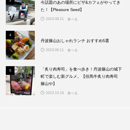
3
3
今話題のあの場所にピザ&カフェがやってき
た！【Pleasure Seed】
2024.08.21
食べる
4
4
丹波篠山おしゃれランチ おすすめ5選
2023.08.11
食べる
「炙り肉寿司」を食べ歩き！丹波篠山の城下
5
5
町で楽しむ新グルメ。【但馬牛炙り肉寿司
篠山や】
2023.10.18
食べる