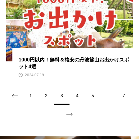
1000円以内！無料＆格安の丹波篠山お出かけスポ
ット4選
2024.07.19
1
2
3
4
5
…
7